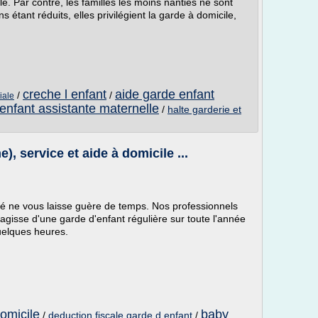
e. Par contre, les familles les moins nanties ne sont
tant réduits, elles privilégient la garde à domicile,
creche l enfant
aide garde enfant
/
/
iale
enfant assistante maternelle
/
halte garderie et
, service et aide à domicile ...
ité ne vous laisse guère de temps. Nos professionnels
s'agisse d'une garde d'enfant régulière sur toute l'année
uelques heures.
omicile
baby
/
deduction fiscale garde d enfant
/