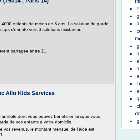
 (75014 , Paris 14)
ma
e
g
a
4000 enfants de moins de 3 ans. La solution de garde
 qui s'oriente vers 3 solutions existantes :
c
m
g
nt partagée entre 2...
a
e
a
a
c
a
ec Allo Kids Services
g
c
do
 familiale dont vous pouvez bénéficier lorsque vous
g
garde de vos enfants à votre domicile.
de vos revenus, le montant mensuel de l'aide est
R.