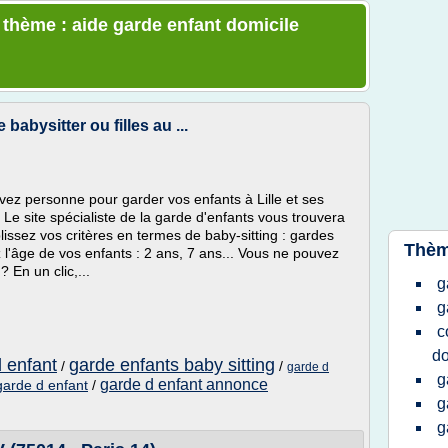
e thème : aide garde enfant domicile
babysitter ou filles au ...
vez personne pour garder vos enfants à Lille et ses
e site spécialiste de la garde d'enfants vous trouvera
issez vos critères en termes de baby-sitting : gardes
Thèm
 l'âge de vos enfants : 2 ans, 7 ans... Vous ne pouvez
? En un clic,...
g
g
c
do
d enfant
garde enfants baby sitting
/
/
garde d
g
garde d enfant annonce
garde d enfant
/
g
g