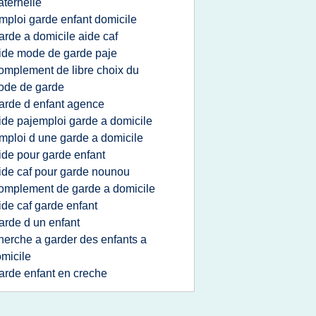
ternelle
mploi garde enfant domicile
arde a domicile aide caf
ide mode de garde paje
omplement de libre choix du
ode de garde
arde d enfant agence
ide pajemploi garde a domicile
mploi d une garde a domicile
ide pour garde enfant
ide caf pour garde nounou
omplement de garde a domicile
ide caf garde enfant
arde d un enfant
herche a garder des enfants a
micile
arde enfant en creche