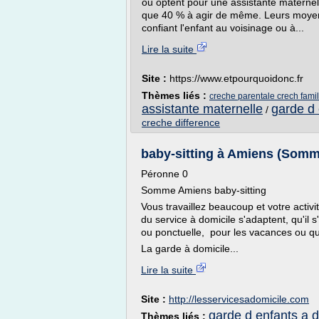
ou optent pour une assistante maternell
que 40 % à agir de même. Leurs moyens é
confiant l'enfant au voisinage ou à...
Lire la suite
Site :
https://www.etpourquoidonc.fr
Thèmes liés :
creche parentale crech famil
assistante maternelle
garde d 
/
creche difference
baby-sitting à Amiens (Somme)
Péronne 0
Somme Amiens baby-sitting
Vous travaillez beaucoup et votre activ
du service à domicile s'adaptent, qu'il 
ou ponctuelle, pour les vacances ou q
La garde à domicile...
Lire la suite
Site :
http://lesservicesadomicile.com
garde d enfants a d
Thèmes liés :