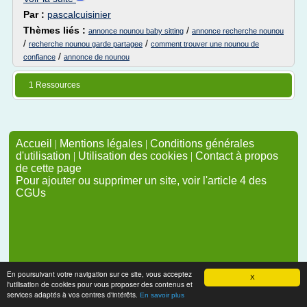
Par :
pascalcuisinier
Thèmes liés :
/
annonce nounou baby sitting
annonce recherche nounou
/
/
recherche nounou garde partagee
comment trouver une nounou de
/
confiance
annonce de nounou
1 Ressources
Accueil
|
Mentions légales
|
Conditions générales
d'utilisation
|
Utilisation des cookies
|
Contact à propos
de cette page
Pour ajouter ou supprimer un site, voir l'article 4 des
CGUs
En poursuivant votre navigation sur ce site, vous acceptez
X
l'utilisation de cookies pour vous proposer des contenus et
services adaptés à vos centres d'intérêts.
En savoir plus