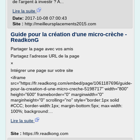
de l'argent à investir ? A...
Lire la suite
Date:
2017-10-08 07:00:43
Site :
http://meilleursplacements2015.com
Guide pour la création d'une micro-crèche -
ReadkonG
Partager la page avec vos amis
Partagez l'adresse URL de la page
×
Intégrer une page sur votre site
<iframe
src="https://fr.readkong.com/embed/page/1061187696/guide-
pour-la-creation-d-une-micro-creche-5198717" width="800"
height="600" frameborder="0" marginwidth="0"
marginheight="0" scrolling="no" style="border:1px solid
#CCC; border-width:1px; margin-bottom:5px; max-width:
100%; background:...
Lire la suite
Site :
https://fr.readkong.com