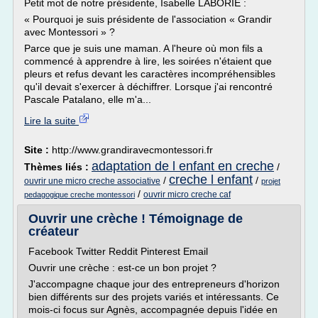
Petit mot de notre présidente, Isabelle LABORIE :
« Pourquoi je suis présidente de l'association « Grandir
avec Montessori » ?
Parce que je suis une maman. A l'heure où mon fils a
commencé à apprendre à lire, les soirées n'étaient que
pleurs et refus devant les caractères incompréhensibles
qu'il devait s'exercer à déchiffrer. Lorsque j'ai rencontré
Pascale Patalano, elle m'a...
Lire la suite
Site :
http://www.grandiravecmontessori.fr
adaptation de l enfant en creche
Thèmes liés :
/
creche l enfant
/
/
ouvrir une micro creche associative
projet
/
ouvrir micro creche caf
pedagogique creche montessori
Ouvrir une crèche ! Témoignage de
créateur
Facebook Twitter Reddit Pinterest Email
Ouvrir une crèche : est-ce un bon projet ?
J'accompagne chaque jour des entrepreneurs d'horizon
bien différents sur des projets variés et intéressants. Ce
mois-ci focus sur Agnès, accompagnée depuis l'idée en