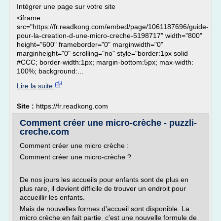
Intégrer une page sur votre site
<iframe
src="https://fr.readkong.com/embed/page/1061187696/guide-
pour-la-creation-d-une-micro-creche-5198717" width="800"
height="600" frameborder="0" marginwidth="0"
marginheight="0" scrolling="no" style="border:1px solid
#CCC; border-width:1px; margin-bottom:5px; max-width:
100%; background:...
Lire la suite
Site :
https://fr.readkong.com
Comment créer une micro-crèche - puzzli-
creche.com
Comment créer une micro crèche :
Comment créer une micro-crèche ?
De nos jours les accueils pour enfants sont de plus en
plus rare, il devient difficile de trouver un endroit pour
accueillir les enfants.
Mais de nouvelles formes d'accueil sont disponible. La
micro crèche en fait partie c'est une nouvelle formule de