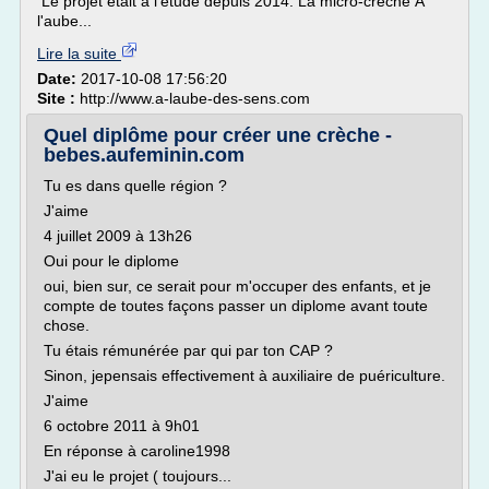
Le projet était à l'étude depuis 2014. La micro-crèche À
l'aube...
Lire la suite
Date:
2017-10-08 17:56:20
Site :
http://www.a-laube-des-sens.com
Quel diplôme pour créer une crèche -
bebes.aufeminin.com
Tu es dans quelle région ?
J'aime
4 juillet 2009 à 13h26
Oui pour le diplome
oui, bien sur, ce serait pour m'occuper des enfants, et je
compte de toutes façons passer un diplome avant toute
chose.
Tu étais rémunérée par qui par ton CAP ?
Sinon, jepensais effectivement à auxiliaire de puériculture.
J'aime
6 octobre 2011 à 9h01
En réponse à caroline1998
J'ai eu le projet ( toujours...