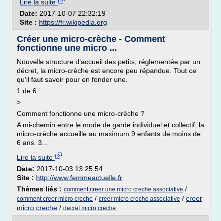
Lire la suite
Date:
2017-10-07 22:32:19
Site :
https://fr.wikipedia.org
Créer une micro-crèche - Comment
fonctionne une micro ...
Nouvelle structure d'accueil des petits, réglementée par un
décret, la micro-crèche est encore peu répandue. Tout ce
qu'il faut savoir pour en fonder une.
1 de 6
>
Comment fonctionne une micro-crèche ?
A mi-chemin entre le mode de garde individuel et collectif, la
micro-crèche accueille au maximum 9 enfants de moins de
6 ans. 3...
Lire la suite
Date:
2017-10-03 13:25:54
Site :
http://www.femmeactuelle.fr
Thèmes liés :
/
comment creer une micro creche associative
/
/
creer
comment creer micro creche
creer micro creche associative
micro creche
/
decret micro creche