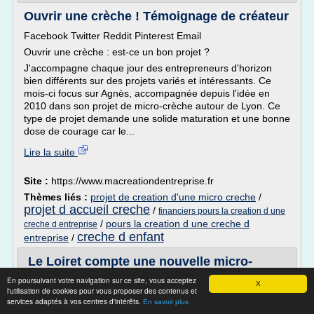
Ouvrir une crèche ! Témoignage de créateur
Facebook Twitter Reddit Pinterest Email
Ouvrir une crèche : est-ce un bon projet ?
J'accompagne chaque jour des entrepreneurs d'horizon
bien différents sur des projets variés et intéressants. Ce
mois-ci focus sur Agnès, accompagnée depuis l'idée en
2010 dans son projet de micro-crèche autour de Lyon. Ce
type de projet demande une solide maturation et une bonne
dose de courage car le...
Lire la suite
Site :
https://www.macreationdentreprise.fr
Thèmes liés :
projet de creation d'une micro creche
/
projet d accueil creche
/
financiers pours la creation d une
/
pours la creation d une creche d
creche d entreprise
creche d enfant
entreprise
/
Le Loiret compte une nouvelle micro-
crèche Actualité ...
En poursuivant votre navigation sur ce site, vous acceptez
X
l'utilisation de cookies pour vous proposer des contenus et
Le Loiret compte une nouvelle micro-crèche
services adaptés à vos centres d'intérêts.
En savoir plus
3 octobre 2014