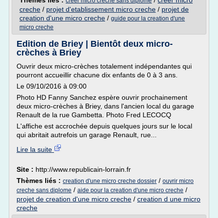
Thèmes liés :
/
creer micro
creer micro creche sans diplome
creche
/
projet d'etablissement micro creche
/
projet de
creation d'une micro creche
/
guide pour la creation d'une
micro creche
Edition de Briey | Bientôt deux micro-
crèches à Briey
Ouvrir deux micro-crèches totalement indépendantes qui
pourront accueillir chacune dix enfants de 0 à 3 ans.
Le 09/10/2016 à 09:00
Photo HD Fanny Sanchez espère ouvrir prochainement
deux micro-crèches à Briey, dans l'ancien local du garage
Renault de la rue Gambetta. Photo Fred LECOCQ
L'affiche est accrochée depuis quelques jours sur le local
qui abritait autrefois un garage Renault, rue...
Lire la suite
Site :
http://www.republicain-lorrain.fr
Thèmes liés :
/
creation d'une micro creche dossier
ouvrir micro
/
/
creche sans diplome
aide pour la creation d'une micro creche
projet de creation d'une micro creche
/
creation d une micro
creche