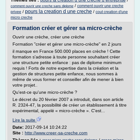
Thèmes liés :
pours la creation d une creche d entreprise
/
/
comment ouvrir une creche
comment ouvrir une creche sans diplome
pours la creation d une creche
/
/
privee
cout creation d'une
micro creche
Formation créer et gérer sa micro-crèche
Ouvrir une crèche, créer une crèche
Formation "créer et gérer une micro-crèche" en 2 jours
il manque en France 500.000 places en crèche ! Cette
formation s'adresse à toute personne souhaitant créer
une structure petite enfance : pas de diplome minimum
requis ! Forts de notre expertise dans la création et la
gestion de structures petite enfance, nous sommes à
même de vous former et conseiller afin de mener à bien
votre projet..
Qu'est-ce qu'une micro-crèche ?
Le décret du 20 février 2007 a introduit, dans son article
R. 2324-47, la possibilité de créer un établissement à titre
expérimental, appelé « micro-crèche ». C'est...
Lire la suite
Date:
2017-09-14 10:24:22
Site :
http://www.creer-sa-creche.com