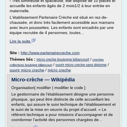
! Très lumineuse et spacieuse, elle dispose de 10 places et
accueille les enfants âgés de 2 mois1/2 à leur entrée en
maternelle.
L'établissement Partenaire Crèche est situé en rez-de-
chaussée, et donc très facilement accessible aux mamans
avec leurs poussettes. Les enfants sont encadrés par une
équipe recrutée de 4 personnes, toutes...
Lire la suite
Site :
http://www.partenairecreche.com
Thèmes liés :
/
micro creche boulogne billancourt
creches
/
/
ouvrir micro creche sans diplome
collectives boulogne billancourt
ouvrir micro creche
/
micro creche
Micro-crèche — Wikipédia
Organisation[ modifier | modifier le code ]
Le gestionnaire de l'établissement désigne une personne
physique, qui peut être distincte de celle accueillant les
enfants, qui assure le suivi technique de l'établissement et
le suivi de la mise en oeuvre du projet d'accueil. « Le
référent technique a pour missions d'accompagner et de
coordonner l'activité des personnes chargées de...